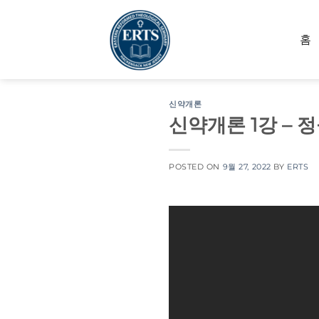
Skip
to
홈
content
신약개론
신약개론 1강 – 
POSTED ON
9월 27, 2022
BY
ERTS