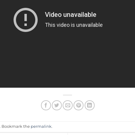
. Bookmark the
permalink
.