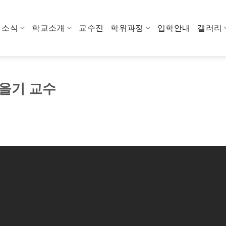
소식
학교소개
교수진
학위과정
입학안내
갤러리
정을기 교수