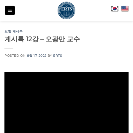
Skip
to
content
요한 계시록
계시록 12강 – 오광만 교수
POSTED ON
8월 17, 2022
BY
ERTS