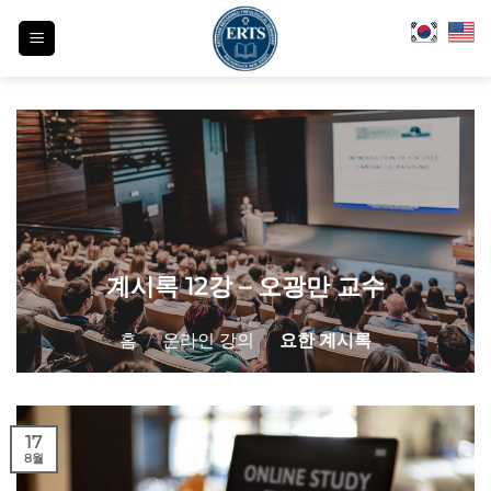
Skip
to
content
계시록 12강 – 오광만 교수
홈
/
온라인 강의
/
요한 계시록
17
8월