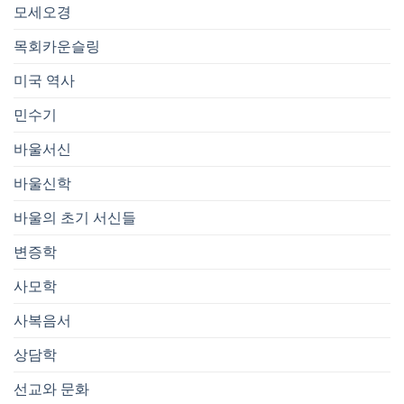
모세오경
목회카운슬링
미국 역사
민수기
바울서신
바울신학
바울의 초기 서신들
변증학
사모학
사복음서
상담학
선교와 문화