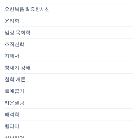
요한복음 & 요한서신
윤리학
임상 목회학
조직신학
지혜서
창세기 강해
철학 개론
출애굽기
카운셀링
해석학
헬라어
히브리어