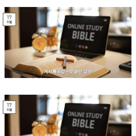
17
8월
계시록 6강 – 오광만 교수
17
8월