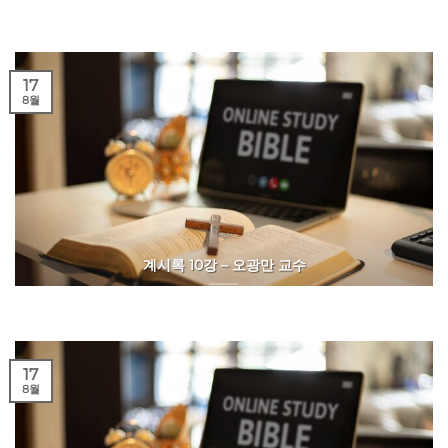
17
8월
계시록 10강 – 오광만 교수
17
8월