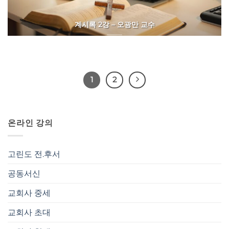
계시록 2강 – 오광만 교수
1
2
온라인 강의
고린도 전.후서
공동서신
교회사 중세
교회사 초대