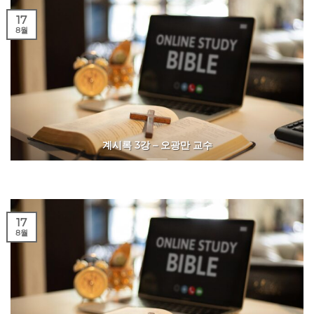
17
8월
계시록 3강 – 오광만 교수
17
8월