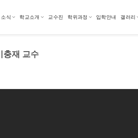
소식
학교소개
교수진
학위과정
입학안내
갤러리
 이충재 교수