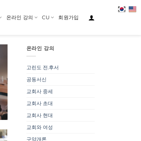
온라인 강의
CU
회원가입
온라인 강의
고린도 전.후서
공동서신
교회사 중세
교회사 초대
교회사 현대
교회와 여성
구약개론