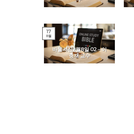
17
8월
바울서신2월8일 02 – 이
충재 교수