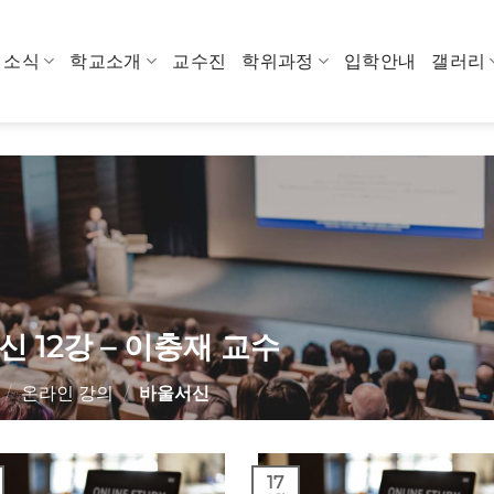
소식
학교소개
교수진
학위과정
입학안내
갤러리
 12강 – 이충재 교수
/
온라인 강의
/
바울서신
17