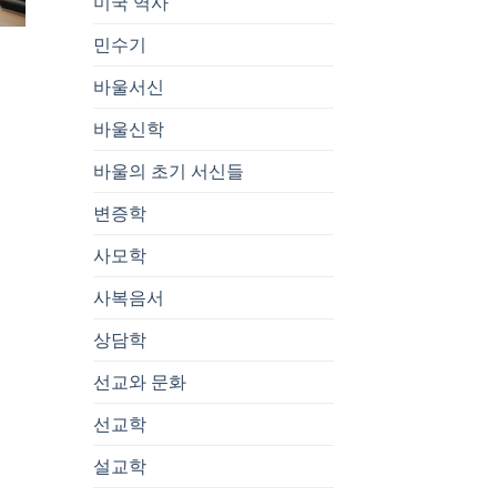
미국 역사
민수기
바울서신
바울신학
바울의 초기 서신들
변증학
사모학
사복음서
상담학
선교와 문화
선교학
설교학