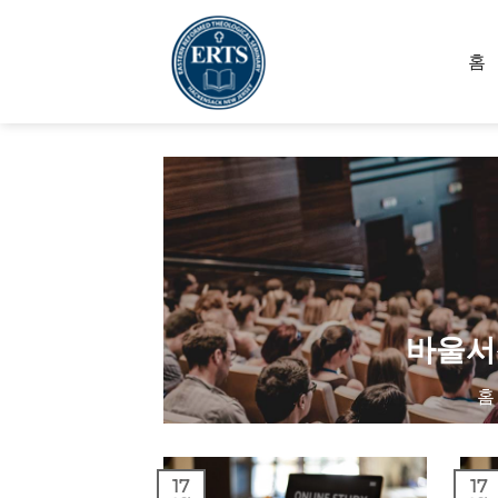
Skip
to
홈
content
바울서신
홈
17
17