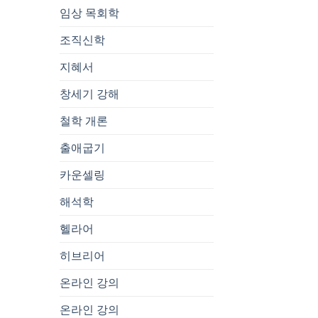
임상 목회학
조직신학
지혜서
창세기 강해
철학 개론
출애굽기
카운셀링
해석학
헬라어
히브리어
온라인 강의
온라인 강의