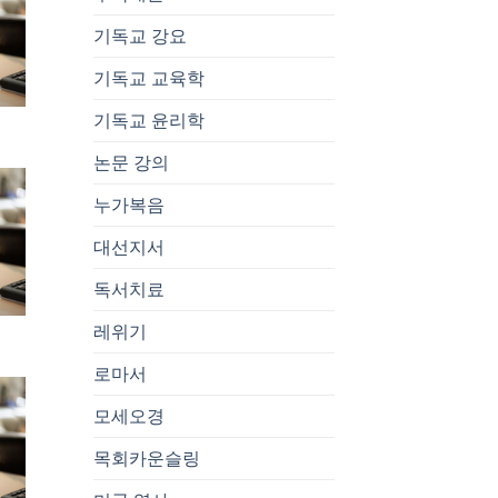
기독교 강요
기독교 교육학
기독교 윤리학
논문 강의
누가복음
대선지서
독서치료
레위기
로마서
모세오경
목회카운슬링